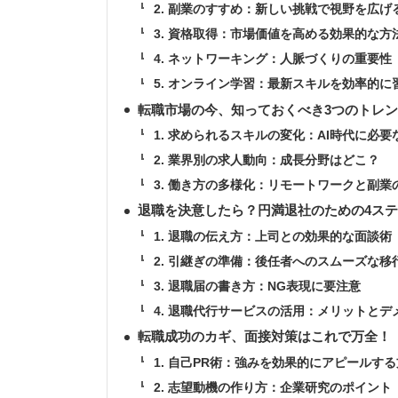
2. 副業のすすめ：新しい挑戦で視野を広げ
3. 資格取得：市場価値を高める効果的な方
4. ネットワーキング：人脈づくりの重要性
5. オンライン学習：最新スキルを効率的に
転職市場の今、知っておくべき3つのトレ
1. 求められるスキルの変化：AI時代に必
2. 業界別の求人動向：成長分野はどこ？
3. 働き方の多様化：リモートワークと副業
退職を決意したら？円満退社のための4ス
1. 退職の伝え方：上司との効果的な面談術
2. 引継ぎの準備：後任者へのスムーズな移
3. 退職届の書き方：NG表現に要注意
4. 退職代行サービスの活用：メリットとデ
転職成功のカギ、面接対策はこれで万全！
1. 自己PR術：強みを効果的にアピールす
2. 志望動機の作り方：企業研究のポイント