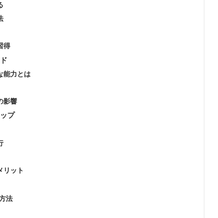
る
法
習得
ンド
要な能力とは
の影響
テップ
行
メリット
る方法