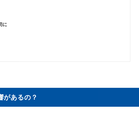
切に
響があるの？