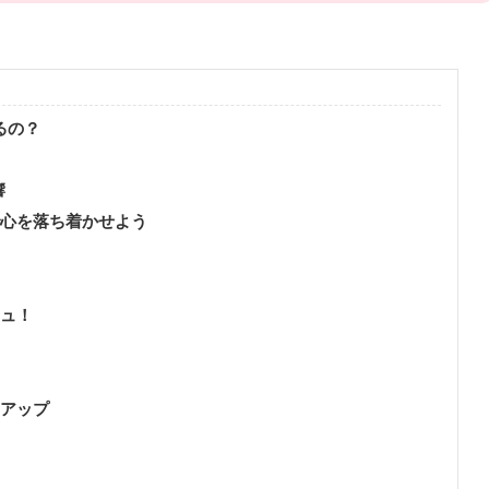
るの？
響
で心を落ち着かせよう
シュ！
力アップ