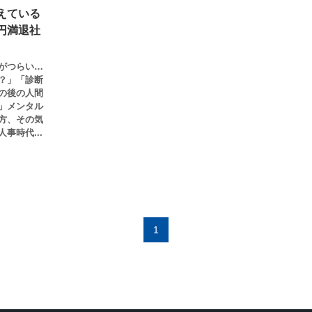
えている
円満退社
がつらい…
？」「診断
の後の人間
」メンタル
方、その気
事時代...
1