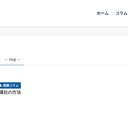
ホーム
コラム
き
– tag –
退職コラム