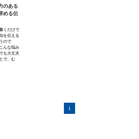
力のある
辞める伝
書くだけで
由を伝える
うので
こんな悩み
でも大丈夫
とで、む
1