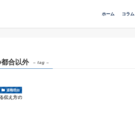
ホーム
コラム
の都合以外
– tag –
退職理由