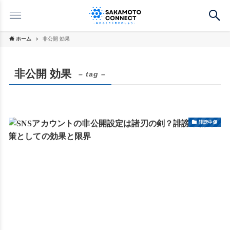
ホーム
非公開 効果
非公開 効果
– tag –
誹謗中傷